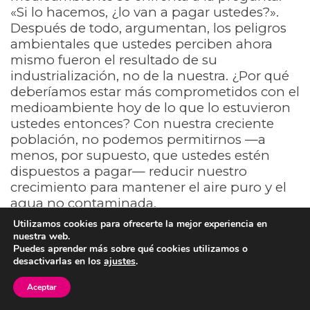
«Si lo hacemos, ¿lo van a pagar ustedes?».
Después de todo, argumentan, los peligros
ambientales que ustedes perciben ahora
mismo fueron el resultado de su
industrialización, no de la nuestra. ¿Por qué
deberíamos estar más comprometidos con el
medioambiente hoy de lo que lo estuvieron
ustedes entonces? Con nuestra creciente
población, no podemos permitirnos —a
menos, por supuesto, que ustedes estén
dispuestos a pagar— reducir nuestro
crecimiento para mantener el aire puro y el
agua no contaminada.
Utilizamos cookies para ofrecerte la mejor experiencia en
nuestra web.
En muy raras ocasiones, como cuando
Puedes aprender más sobre qué cookies utilizamos o
Suecia se ofreció a contribuir a financiar
desactivarlas en los
ajustes
.
fondos para que Polonia endureciera las
normas medioambientales sobre las plantas
Aceptar
químicas y de carbón, se deja a un lado el