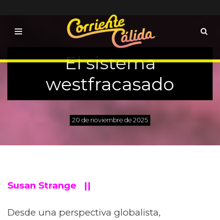
Saltar
al
contenido
El sistema
westfracasado
20 de noviembre de 2025
Susan Strange ||
Desde una perspectiva globalista,