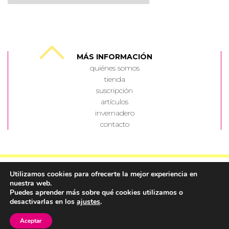
MÁS INFORMACIÓN
quiénes somos
tienda
suscripción
artículos
invernadero
contacto
Utilizamos cookies para ofrecerte la mejor experiencia en
nuestra web.
Puedes aprender más sobre qué cookies utilizamos o
Política de Privacidad
||
© Corriente Cálida 2022 ||
desactivarlas en los
ajustes
.
Diseño y desarrollo
LACASTI ESTUDIO
Aceptar