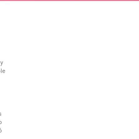
ay
le
s
o
ó
a