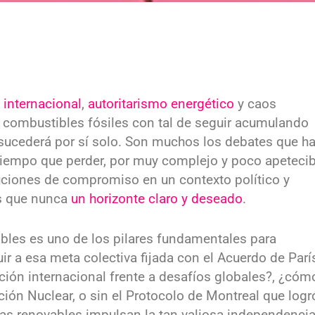
 internacional
,
autoritarismo energético
y caos
s combustibles fósiles con tal de seguir acumulando
 sucederá por sí solo. Son muchos los debates que h
tiempo que perder, por muy complejo y poco apetecib
luciones de compromiso en un contexto político y
ás que nunca
un horizonte claro y deseado
.
ables es uno de los pilares fundamentales para
uir a esa meta colectiva fijada con el Acuerdo de Parí
ación internacional frente a desafíos globales?, ¿cóm
ción Nuclear, o sin el Protocolo de Montreal que logr
, las renovables impulsan la tan valiosa independenci