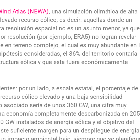
ind Atlas (NEWA)
, una simulación climática de alta
levado recurso eólico, es decir: aquellas donde un
ta resolución espacial no es un asunto menor, ya que
 resolución (por ejemplo, ERA5) no logran revelar
te en terreno complejo, el cual es muy abundante en 
ipótesis consideradas, el 36% del territorio contaría
estructura eólica y que esta fuera económicamente
entes: por un lado, a escala estatal, el porcentaje de
n recurso eólico elevado y una baja sensibilidad
ico asociado sería de unos 360 GW, una cifra muy
r una economía completamente descarbonizada en 205
0 GW instalados de energía eólica y el objetivo del
ste suficiente margen para un despliegue de energía
un impacto ambiental bajo, siempre que se planifiqu