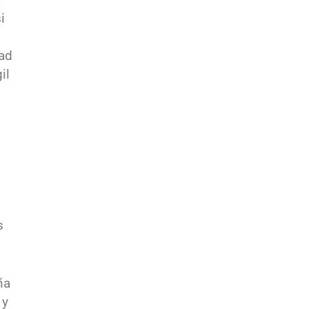
i
dad
il
s
ña
 y