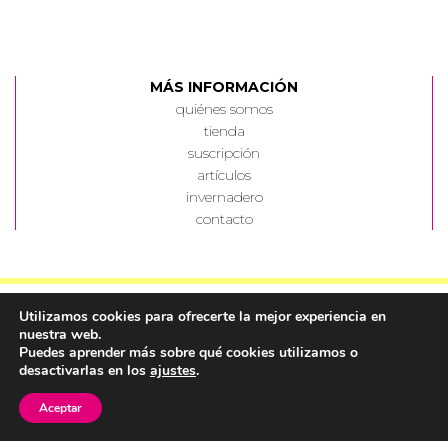
MÁS INFORMACIÓN
quiénes somos
tienda
suscripción
artículos
invernadero
contacto
Utilizamos cookies para ofrecerte la mejor experiencia en
nuestra web.
Puedes aprender más sobre qué cookies utilizamos o
Política de Privacidad
||
© Corriente Cálida 2022 ||
desactivarlas en los
ajustes
.
Diseño y desarrollo
LACASTI ESTUDIO
Aceptar