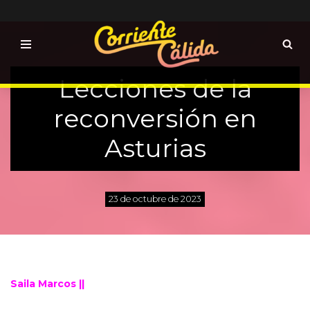
Saltar
al
contenido
Lecciones de la
reconversión en
Asturias
23 de octubre de 2023
Saila Marcos ||