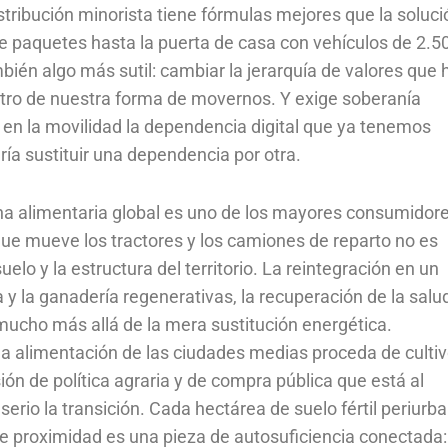
stribución minorista tiene fórmulas mejores que la soluci
de paquetes hasta la puerta de casa con vehículos de 2.5
bién algo más sutil: cambiar la jerarquía de valores que 
ntro de nuestra forma de movernos. Y exige soberanía
r en la movilidad la dependencia digital que ya tenemos
ía sustituir una dependencia por otra.
ena alimentaria global es uno de los mayores consumidor
que mueve los tractores y los camiones de reparto no es
lo y la estructura del territorio. La reintegración en un
 y la ganadería regenerativas, la recuperación de la salu
mucho más allá de la mera sustitución energética.
 la alimentación de las ciudades medias proceda de culti
ión de política agraria y de compra pública que está al
rio la transición. Cada hectárea de suelo fértil periurb
e proximidad es una pieza de autosuficiencia conectada: