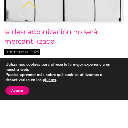
la descarbonización no será
mercantilizada
9 de mayo de 2025
Tatiana Llaguno Frente a la emergencia climática, no cabe
Utilizamos cookies para ofrecerte la mejor experiencia en
nuestra web.
cualquier respuesta. El remedio, parecen decirnos, puede
Puedes aprender más sobre qué cookies utilizamos o
ser efectivamente peor que la enfermedad. Sobre todo,
desactivarlas en los
ajustes
.
en…
Leer más »
Aceptar